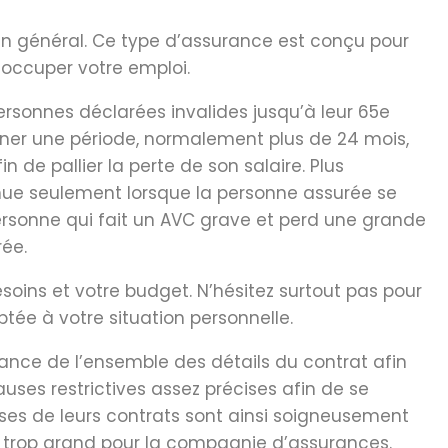
en général. Ce type d’assurance est conçu pour
 occuper votre emploi.
ersonnes déclarées invalides jusqu’à leur 65
e
miner une période, normalement plus de 24 mois,
de pallier la perte de son salaire. Plus
enue seulement lorsque la personne assurée se
personne qui fait un AVC grave et perd une grande
rée.
esoins et votre budget. N’hésitez surtout pas pour
ptée à votre situation personnelle.
ssance de l’ensemble des détails du contrat afin
ses restrictives assez précises afin de se
auses de leurs contrats sont ainsi soigneusement
ue trop grand pour la compagnie d’assurances.