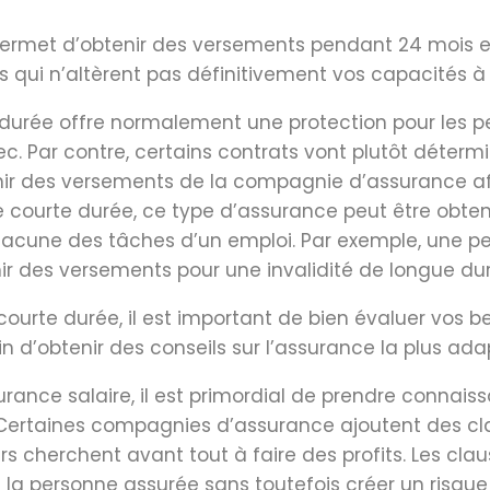
 permet d’obtenir des versements pendant 24 mois 
 qui n’altèrent pas définitivement vos capacités à
e durée offre normalement une protection pour les p
bec. Par contre, certains contrats vont plutôt déter
ir des versements de la compagnie d’assurance afin 
de courte durée, ce type d’assurance peut être obt
 chacune des tâches d’un emploi. Par exemple, une 
nir des versements pour une invalidité de longue du
courte durée, il est important de bien évaluer vos b
n d’obtenir des conseils sur l’assurance la plus ada
surance salaire, il est primordial de prendre connai
 Certaines compagnies d’assurance ajoutent des clau
eurs cherchent avant tout à faire des profits. Les cl
 à la personne assurée sans toutefois créer un risq